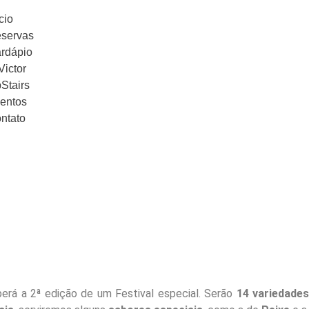
cio
servas
rdápio
Victor
Stairs
entos
ntato
o
rvas
ápio
ctor
airs
tos
ato
berá a 2ª edição de um Festival especial. Serão
14 variedade