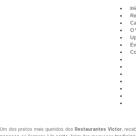
Iní
Re
Ca
O 
Up
Ev
Co
Iníci
Rese
Card
O Vi
UpSt
Even
Cont
Um dos pratos mais queridos dos
Restaurantes Victor
, rece