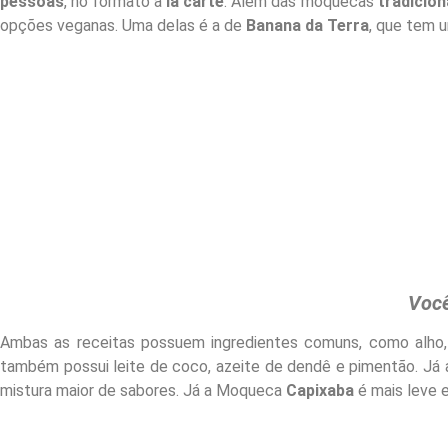
pessoas
, no formato à
la carte
. Além das moquecas
tradicion
opções veganas. Uma delas é a de
Banana da Terra
, que tem 
Peixe
Banana da Terra
Mista
Camarão
Frutos do Mar
Lagosta
Você
Ambas as receitas possuem ingredientes comuns, como alho, t
também possui leite de coco, azeite de dendê e pimentão. Já
mistura maior de sabores. Já a Moqueca
Capixaba
é mais leve 