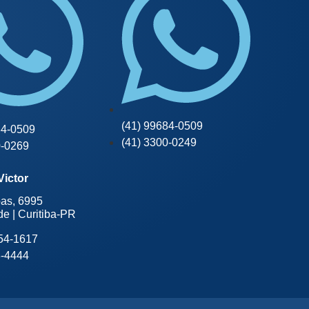
(41) 99684-0509
84-0509
(41) 3300-0249
0-0269
Victor
bas, 6995
de | Curitiba-PR
954-1617
3-4444