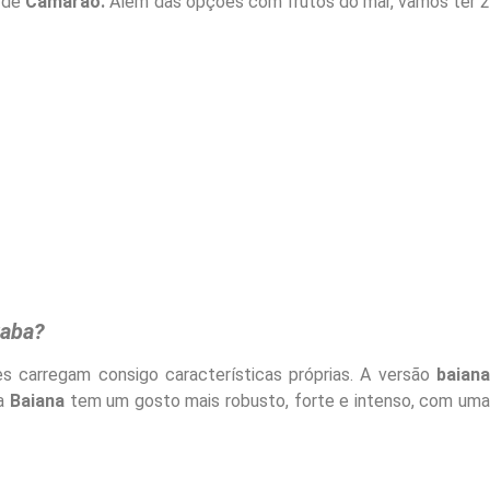
 de
Camarão.
Além das opções com frutos do mar, vamos ter 
xaba?
s carregam consigo características próprias. A versão
baian
ca
Baiana
tem um gosto mais robusto, forte e intenso, com um