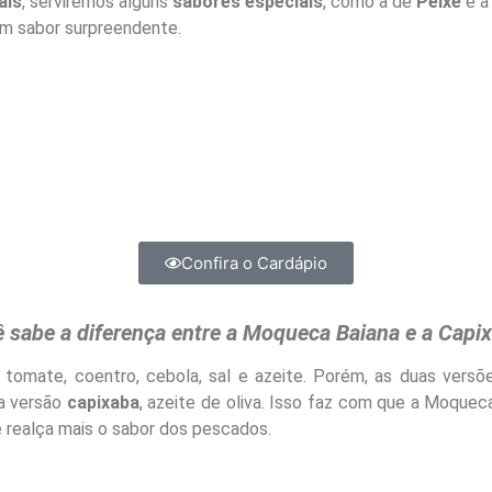
ais
, serviremos alguns
sabores especiais
, como a de
Peixe
e a
um sabor surpreendente.
Confira o Cardápio
 sabe a diferença entre a Moqueca Baiana e a Capi
omate, coentro, cebola, sal e azeite. Porém, as duas versõe
 a versão
capixaba
, azeite de oliva. Isso faz com que a Moque
e realça mais o sabor dos pescados.