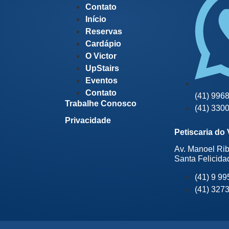
Contato
Início
Reservas
Cardápio
O Victor
UpStairs
Eventos
Contato
(41) 996
Trabalhe Conosco
(41) 330
Privacidade
Petiscaria do 
Av. Manoel Ri
Santa Felicida
(41) 9 9
(41) 327