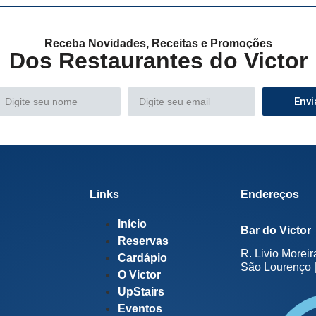
Receba Novidades, Receitas e Promoções
Dos Restaurantes do Victor
Envi
Links
Endereços
Início
Bar do Victor
Reservas
R. Livio Moreir
Cardápio
São Lourenço |
O Victor
UpStairs
Eventos